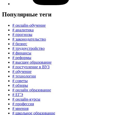
Популярные теги
# онлайн-обучение
# аналитика
# прогнозы
# законодательство
# бизнес
# трудоустройство
# финансы
# реформы
# высшее образование
# поступление в ВУЗ
# обучение
# технологии
# советы
# обзоры
# онлайн образование
# ЕГЭ
# онлайн-курсы
# профессия
# мнения
# школьное образование