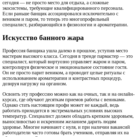
сегодня — не просто место для отдыха, а сложные
экосистемы, требующие квалифицированного персонала.
Если раньше банщик ассоциировался исключительно с
веником и паром, то теперь это многопрофильный
специалист, разбирающийся в физиологии и ароматерапии.
Искусство банного жара
Профессия банщика ушла далеко в прошлое, уступив место
мастерам высокого класса. Сегодня в тренде пармастер — это
специалист, который виртуозно управляет жаром и паром,
контролируя физическое и эмоциональное состояние гостя.
Он не просто парит веником, а проводит целые ритуалы с
использованием ароматерапии и контрастных процедур,
дозируя нагрузку на организм.
Освоить эту профессию можно как на очных, так и на онлайн-
курсах, где обучают десяткам приемов работы с вениками.
Однако стать настоящим профи может не каждый, ведь
работать приходится в экстремальных условиях высоких
температур. Специалист должен обладать крепким здоровьем,
выносливостью и искренним желанием дарить людям
здоровье. Многие начинают с нуля, и при наличии вакансий
работодатели часто готовы брать учеников, отправляя их на