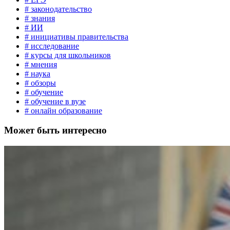
# законодательство
# знания
# ИИ
# инициативы правительства
# исследование
# курсы для школьников
# мнения
# наука
# обзоры
# обучение
# обучение в вузе
# онлайн образование
Может быть интересно