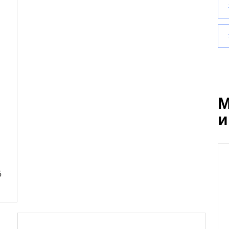
М
и
5