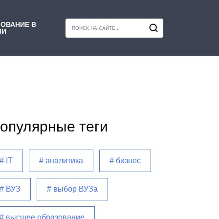
ОВАНИЕ В
ИИ
опулярные теги
# IT
# аналитика
# бизнес
# ВУЗ
# выбор ВУЗа
# высшее образование