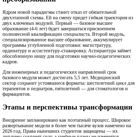
Ядром новой парадигмы станет отказ от обязательной
двухэтапной схемы. Ей на смену придет гибкая траектория из
двух ключевых модулей. Первый — базовое высшее
образование (4-6 лет) будет завершаться присвоением
полновесной квалификации специалиста. Второй модуль,
специализированное высшее образование, аккумулирует
программы углубленной подготовки: магистратуру,
ординатуру и ассистентуру-стажировку. Аспирантура займет
обособленную нишу для подготовки научно-педагогических
кадров.
Для инженерных и педагогических направлений срок
базового модуля может достигать 5,5 лет. Медицинский
сектор сохранит устоявшиеся форматы: шестилетний цикл для
терапевтов и педиатров, пятилетний — для стоматологов и
фармацевтов.
Этапы и перспективы трансформации
Внедрение запланировано как поэтапный процесс. Широкое
развертывание модели в более чем тысяче вузов намечено на
2026 год. Права нынешних студентов защищены — их
дипломы сохранят силу, а учебные планы не изменятся.