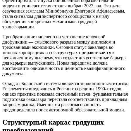
Ориентиром для запуска обновленной образовательной
модели в университетах страны выбран 2027 год. Эта дата,
озвученная замглавы Минобрнауки Дмитрием Афанасьевым,
стала сигналом для экспертного сообщества к началу
обсуждения конкретных механизмов грядущей
трансформации.
Преобразование нацелено на устранение ключевой
дисфункции — смыслового разрыва между дипломом и
требованиями экономики. Сегодня статус бакалавра во
многих корпорациях и госструктурах приравнивается к
неоконченному высшему, что создает искусственные барьеры
для карьеры выпускников. Новая парадигма должна
восстановить однозначность и ценность квалификационного
документа.
Отход от Болонской системы является эволюционным итогом.
Ее элементы внедрялись в России с середины 1990-х годов,
однако практика показала системный изъян: фундаментальная
подготовка бакалавра перестала соответствовать прикладным
запросам рынка. Именно эта рассогласованность
предопределила поиск автономной образовательной модели.
Структурный каркас грядущих
преобразований