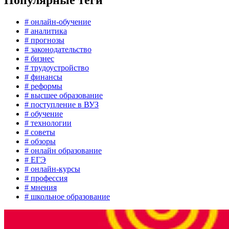
Популярные теги
# онлайн-обучение
# аналитика
# прогнозы
# законодательство
# бизнес
# трудоустройство
# финансы
# реформы
# высшее образование
# поступление в ВУЗ
# обучение
# технологии
# советы
# обзоры
# онлайн образование
# ЕГЭ
# онлайн-курсы
# профессия
# мнения
# школьное образование