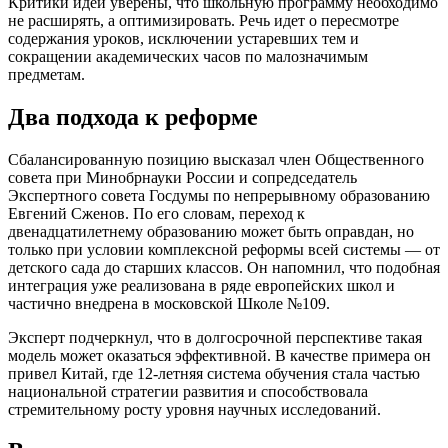
Критики идеи уверены, что школьную программу необходимо
не расширять, а оптимизировать. Речь идет о пересмотре
содержания уроков, исключении устаревших тем и
сокращении академических часов по малозначимым
предметам.
Два подхода к реформе
Сбалансированную позицию высказал член Общественного
совета при Минобрнауки России и сопредседатель
Экспертного совета Госдумы по непрерывному образованию
Евгений Сженов. По его словам, переход к
двенадцатилетнему образованию может быть оправдан, но
только при условии комплексной реформы всей системы — от
детского сада до старших классов. Он напомнил, что подобная
интеграция уже реализована в ряде европейских школ и
частично внедрена в московской Школе №109.
Эксперт подчеркнул, что в долгосрочной перспективе такая
модель может оказаться эффективной. В качестве примера он
привел Китай, где 12-летняя система обучения стала частью
национальной стратегии развития и способствовала
стремительному росту уровня научных исследований.