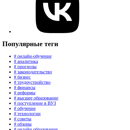
Популярные теги
# онлайн-обучение
# аналитика
# прогнозы
# законодательство
# бизнес
# трудоустройство
# финансы
# реформы
# высшее образование
# поступление в ВУЗ
# обучение
# технологии
# советы
# обзоры
# онлайн образование