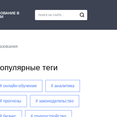
ОВАНИЕ В
ИИ
разования
опулярные теги
# онлайн-обучение
# аналитика
# прогнозы
# законодательство
# бизнес
# трудоустройство