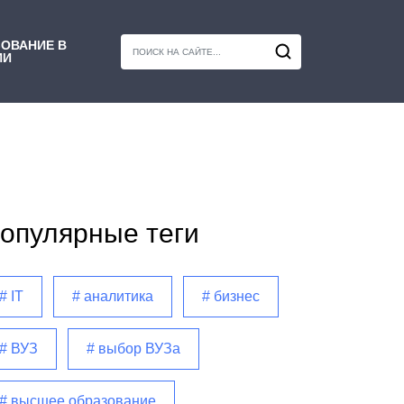
ОВАНИЕ В
ИИ
опулярные теги
# IT
# аналитика
# бизнес
# ВУЗ
# выбор ВУЗа
# высшее образование