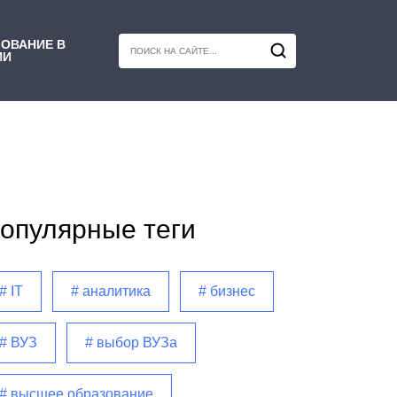
ОВАНИЕ В
ИИ
опулярные теги
# IT
# аналитика
# бизнес
# ВУЗ
# выбор ВУЗа
# высшее образование