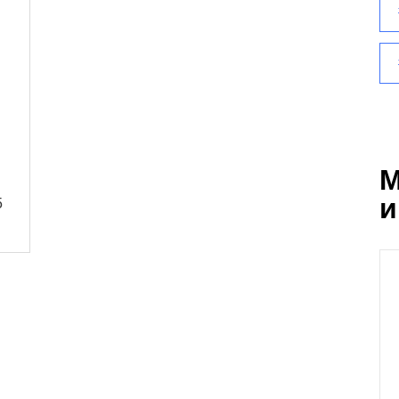
М
и
5